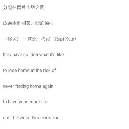
分隔在兩片土地之間
成為兩個國家之間的橋樑
〈移民〉 — 露比．考爾（Rupi Kaur）
they have no idea what it’s like
to lose home at the risk of
never finding home again
to have your entire life
split between two lands and