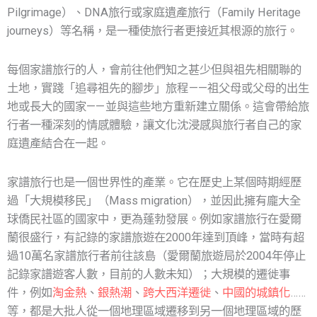
Pilgrimage）、DNA旅行或家庭遺產旅行（Family Heritage
journeys）等名稱，是一種使旅行者更接近其根源的旅行。
每個家譜旅行的人，會前往他們知之甚少但與祖先相關聯的
土地，實踐「追尋祖先的腳步」旅程 ——祖父母或父母的出生
地或長大的國家—— 並與這些地方重新建立關係。這會帶給旅
行者一種深刻的情感體驗，讓文化沈浸感與旅行者自己的家
庭遺產結合在一起。
家譜旅行也是一個世界性的產業。它在歷史上某個時期經歷
過「大規模移民」（Mass migration），並因此擁有龐大全
球僑民社區的國家中，更為蓬勃發展。例如家譜旅行在愛爾
蘭很盛行，有記錄的家譜旅遊在2000年達到頂峰，當時有超
過10萬名家譜旅行者前往該島（愛爾蘭旅遊局於2004年停止
記錄家譜遊客人數，目前的人數未知）；大規模的遷徙事
件，例如
淘金熱
、
銀熱潮
、
跨大西洋遷徙
、
中國的城鎮化
……
等，都是大批人從一個地理區域遷移到另一個地理區域的歷