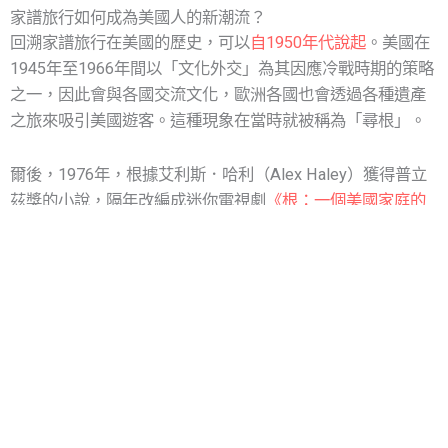
家譜旅行如何成為美國人的新潮流？
回溯家譜旅行在美國的歷史，可以
自1950年代說起
。美國在
1945年至1966年間以「文化外交」為其因應冷戰時期的策略
之一，因此會與各國交流文化，歐洲各國也會透過各種遺產
之旅來吸引美國遊客。這種現象在當時就被稱為「尋根」。
爾後，1976年，根據艾利斯．哈利（Alex Haley）獲得普立
茲獎的小說，隔年改編成迷你電視劇
《根：一個美國家庭的
傳奇》
（Roots: The Saga of an American Family​​），在美國
電視ABC播出時，更席捲整個美國，成為
電視歷史上收視最
高的節目
。有超過1.3億的美國人在觀看此節目。故事描述18
世紀的昆塔．金特 （Kunta Kinte）在青少年時期被俘虜，並
賣到美國為奴隸，以及他的後代的故事。
當時，昆塔的故事引發了一場文化革命——人們購買各種紀念
品、以電影中的人物名字為孩子命名——還激發了全球人們對
家譜學的興趣。此後的四十多年，依舊鼓勵許多非裔美國人