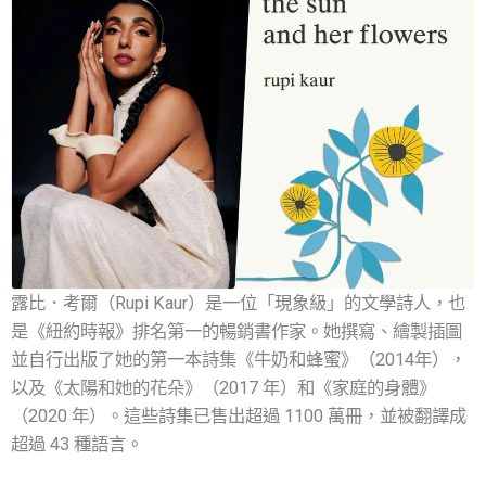
露比．考爾（Rupi Kaur）是一位「現象級」的文學詩人，也
是《紐約時報》排名第一的暢銷書作家。她撰寫、繪製插圖
並自行出版了她的第一本詩集《牛奶和蜂蜜》（2014年），
以及《太陽和她的花朵》（2017 年）和《家庭的身體》
（2020 年）。這些詩集已售出超過 1100 萬冊，並被翻譯成
超過 43 種語言。