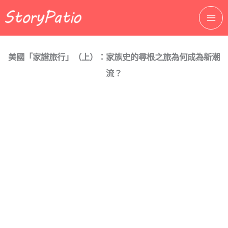
跳
至
主
要
美國「家譜旅行」（上）：家族史的尋根之旅為何成為新潮
內
容
流？